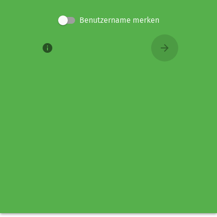
Benutzername merken
info
arrow_forward